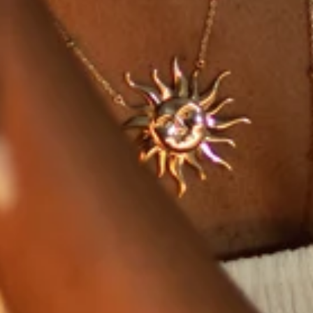
€)
Albanie (ALL L)
Algérie (DZD د.ج)
Allemagne (EUR €)
Andorre (EUR €)
Angola (EUR €)
Anguilla (XCD $)
Antigua-et-Barbuda
(XCD $)
Arabie saoudite
(SAR ر.س)
Argentine (EUR €)