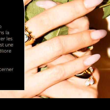
p
ns la
rer les
st une
éliore
scerner