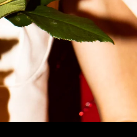
Afghanistan (EUR €)
Afrique du Sud (EUR
€)
Albanie (ALL L)