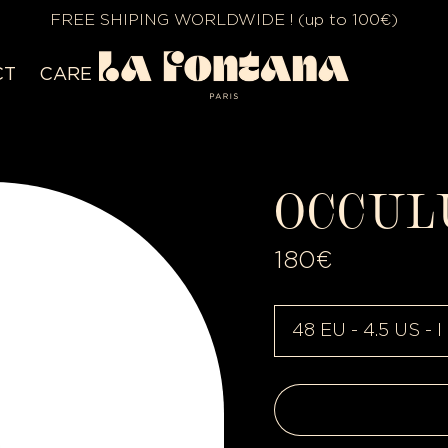
FREE SHIPING WORLDWIDE ! (up to 100€)
CT
CARE
OCCUL
Prix normal
180€
Taille